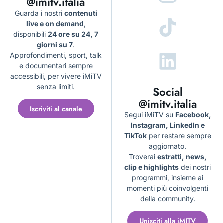
@imitv.italia
Guarda i nostri
contenuti
live e on demand
,
disponibili
24 ore su 24, 7
giorni su 7
.
Approfondimenti, sport, talk
e documentari sempre
accessibili, per vivere iMiTV
senza limiti.
Social
@imitv.italia
Iscriviti al canale
Segui iMiTV su
Facebook,
Instagram, LinkedIn e
TikTok
per restare sempre
aggiornato.
Troverai
estratti, news,
clip e highlights
dei nostri
programmi, insieme ai
momenti più coinvolgenti
della community.
Unisciti alla iMITV