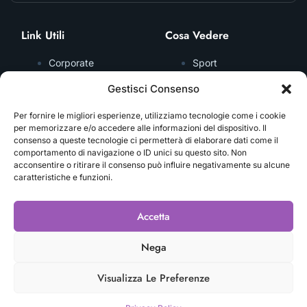
Link Utili
Cosa Vedere
Corporate
Sport
Dove Trovarci
Talk
Gestisci Consenso
Servizi
Intervista
Per fornire le migliori esperienze, utilizziamo tecnologie come i cookie
Contatti
Inchiesta
per memorizzare e/o accedere alle informazioni del dispositivo. Il
Privacy Policy
Documentario
consenso a queste tecnologie ci permetterà di elaborare dati come il
comportamento di navigazione o ID unici su questo sito. Non
Cookie Policy
Video Podcast
acconsentire o ritirare il consenso può influire negativamente su alcune
caratteristiche e funzioni.
IMI NETWORK S.R.L.
Accetta
redazione@imitv.it
IT04595370240
Nega
Visualizza Le Preferenze
Copyright © 2025 iMiTV, All rights reserved. P.iva IT04595370240